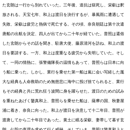
た玄朗は一行から別れていった。三年後、道抗は獄死し、栄叡は釈
放される。天宝七年、和上は渡日を決行するが、暴風雨に遭遇して
失敗、栄叡は疲労と熱病で死亡する。その頃、奈良朝廷は第十次遣
唐船の出航を決定、四人が出てから二十年が経ていた。普照は還俗
した玄朗からその話を聞き、駐唐大使、藤原清河を訪ね、和上の渡
日を要請する。一方、和上は度重なる疲労から失明していた。そし
て、一同の情熱に、張警備隊長の温情もあって、普照らは日本に向
う船に乗った。しかし、業行を乗せた第一船は嵐に会い写経した厖
大な経典も人命救助のため無慈悲に海中に投げ捨てられると、業行
もその経典と共に荒れ狂う波間に身を躍らせた。渡日のための試み
を重ねたあげく鑒真和上、普照らを乗せた船は、薩摩の国、秋妻屋
浦に着き、奈良に向った。和上が渡日を決意して十二年目、普照が
渡唐してから二十年目であった。黄土に眠る栄叡、妻帯して暮す玄
朗、仏陀の真理を求めて行く戒融、そしていま、普照は鑒真和上と