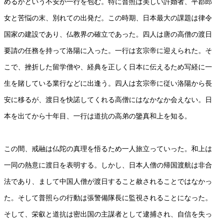
めるかという不安が一行を包む。特に普照は美しい許婚者、平郡郎
女と苦悩の末、別れての出発だ。この時期、日本最大の課題は律令
国家の建設であり、仏教界の確立であった。四人は唐の高僧の渡日
要請の任務を持って洛陽に入った。一行は玄宗帝に迎えられた。そ
こで、挫折した留学僧や、経典を正しく日本に伝えるため写経に一
生を賭している業行などに出逢う。四人は玄宗帝に従い洛陽から長
安に移るが、渡日を快諾してくれる高僧にはなかなか会えない。日
本を出てから十年目、一行は道抗の高弟の鑒真和上を知る。
この間、戒融は仏陀の真理を悟るため一人旅立っていった。和上は
一同の熱意に渡日を表明する。しかし、日本人僧の帰国渡航は非合
法であり、まして中国人僧が渡日すること赦されることではなかっ
た。そして普照らの行動は張警備隊長に監視されることになった。
そして、栄叡と道抗は密出国の主謀者として逮捕され、自信を失っ