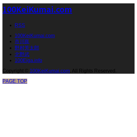
100KeiKumai.com
RSS
100KeiKumai.com
市川崑
野村芳太郎
北野武
100Eiga.info
Copyright
©
100KeiKumai.com
. All Rights Reserved.
PAGE TOP