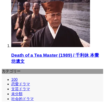
Death of a Tea Master (1989) / 千利休 本覺
坊遺文
カテゴリー
100
恋愛ドラマ
文芸ドラマ
未分類
社会的ドラマ