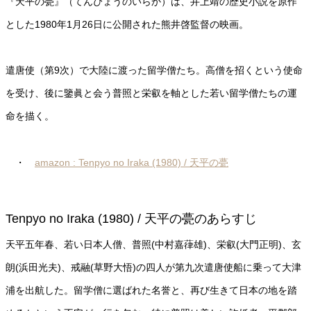
『天平の甍』（てんぴょうのいらか）は、井上靖の歴史小説を原作
とした1980年1月26日に公開された熊井啓監督の映画。
遣唐使（第9次）で大陸に渡った留学僧たち。高僧を招くという使命
を受け、後に鑒眞と会う普照と栄叡を軸とした若い留学僧たちの運
命を描く。
・
amazon : Tenpyo no Iraka (1980) / 天平の甍
Tenpyo no Iraka (1980) / 天平の甍のあらすじ
天平五年春、若い日本人僧、普照(中村嘉葎雄)、栄叡(大門正明)、玄
朗(浜田光夫)、戒融(草野大悟)の四人が第九次遣唐使船に乗って大津
浦を出航した。留学僧に選ばれた名誉と、再び生きて日本の地を踏