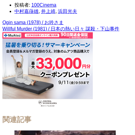
投稿者:
100Cinema
中村嘉葎雄
,
井上靖
,
浜田光夫
Ogin sama (1978) / お吟さま
Willful Murder (1981) / 日本の熱い日々 謀殺・下山事件
関連記事