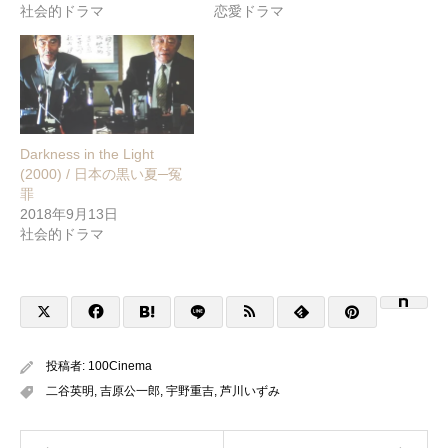
社会的ドラマ
恋愛ドラマ
Darkness in the Light
(2000) / 日本の黒い夏─冤
罪
2018年9月13日
社会的ドラマ
投稿者:
100Cinema
二谷英明
,
吉原公一郎
,
宇野重吉
,
芦川いずみ