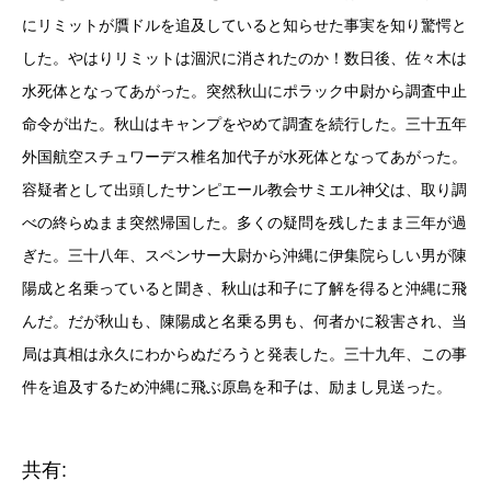
にリミットが贋ドルを追及していると知らせた事実を知り驚愕と
した。やはりリミットは涸沢に消されたのか！数日後、佐々木は
水死体となってあがった。突然秋山にポラック中尉から調査中止
命令が出た。秋山はキャンプをやめて調査を続行した。三十五年
外国航空スチュワーデス椎名加代子が水死体となってあがった。
容疑者として出頭したサンピエール教会サミエル神父は、取り調
べの終らぬまま突然帰国した。多くの疑問を残したまま三年が過
ぎた。三十八年、スペンサー大尉から沖縄に伊集院らしい男が陳
陽成と名乗っていると聞き、秋山は和子に了解を得ると沖縄に飛
んだ。だが秋山も、陳陽成と名乗る男も、何者かに殺害され、当
局は真相は永久にわからぬだろうと発表した。三十九年、この事
件を追及するため沖縄に飛ぶ原島を和子は、励まし見送った。
共有: