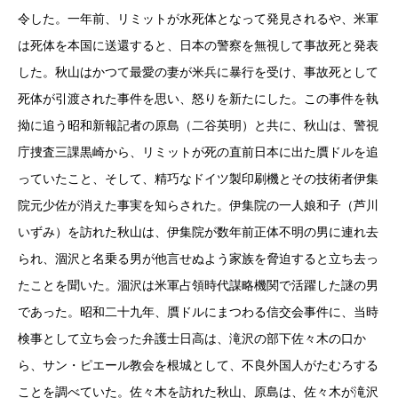
令した。一年前、リミットが水死体となって発見されるや、米軍
は死体を本国に送還すると、日本の警察を無視して事故死と発表
した。秋山はかつて最愛の妻が米兵に暴行を受け、事故死として
死体が引渡された事件を思い、怒りを新たにした。この事件を執
拗に追う昭和新報記者の原島（二谷英明）と共に、秋山は、警視
庁捜査三課黒崎から、リミットが死の直前日本に出た贋ドルを追
っていたこと、そして、精巧なドイツ製印刷機とその技術者伊集
院元少佐が消えた事実を知らされた。伊集院の一人娘和子（芦川
いずみ）を訪れた秋山は、伊集院が数年前正体不明の男に連れ去
られ、涸沢と名乗る男が他言せぬよう家族を脅迫すると立ち去っ
たことを聞いた。涸沢は米軍占領時代謀略機関で活躍した謎の男
であった。昭和二十九年、贋ドルにまつわる信交会事件に、当時
検事として立ち会った弁護士日高は、滝沢の部下佐々木の口か
ら、サン・ピエール教会を根城として、不良外国人がたむろする
ことを調べていた。佐々木を訪れた秋山、原島は、佐々木が滝沢