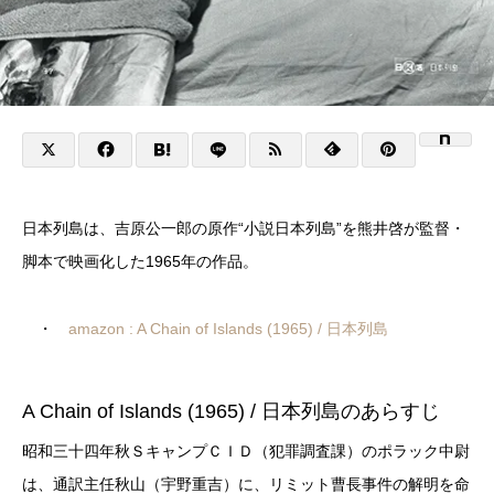
日本列島は、吉原公一郎の原作“小説日本列島”を熊井啓が監督・
脚本で映画化した1965年の作品。
・
amazon : A Chain of Islands (1965) / 日本列島
A Chain of Islands (1965) / 日本列島のあらすじ
昭和三十四年秋ＳキャンプＣＩＤ（犯罪調査課）のポラック中尉
は、通訳主任秋山（宇野重吉）に、リミット曹長事件の解明を命